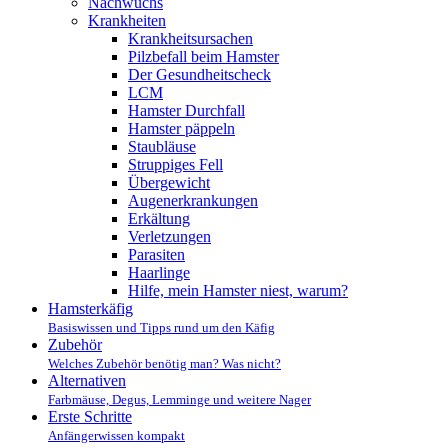
Nachwuchs
Krankheiten
Krankheitsursachen
Pilzbefall beim Hamster
Der Gesundheitscheck
LCM
Hamster Durchfall
Hamster päppeln
Staubläuse
Struppiges Fell
Übergewicht
Augenerkrankungen
Erkältung
Verletzungen
Parasiten
Haarlinge
Hilfe, mein Hamster niest, warum?
Hamsterkäfig
Basiswissen und Tipps rund um den Käfig
Zubehör
Welches Zubehör benötig man? Was nicht?
Alternativen
Farbmäuse, Degus, Lemminge und weitere Nager
Erste Schritte
Anfängerwissen kompakt