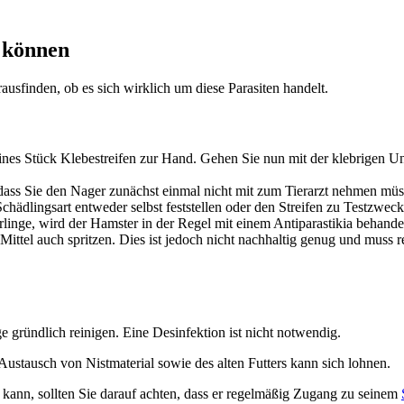
 können
ausfinden, ob es sich wirklich um diese Parasiten handelt.
ines Stück Klebestreifen zur Hand. Gehen Sie nun mit der klebrigen Un
t, dass Sie den Nager zunächst einmal nicht mit zum Tierarzt nehmen müs
hädlingsart entweder selbst feststellen oder den Streifen zu Testzwecke
linge, wird der Hamster in der Regel mit einem Antiparastikia behandelt.
ittel auch spritzen. Dies ist jedoch nicht nachhaltig genug und muss 
e gründlich reinigen. Eine Desinfektion ist nicht notwendig.
ustausch von Nistmaterial sowie des alten Futters kann sich lohnen.
n kann, sollten Sie darauf achten, dass er regelmäßig Zugang zu seinem