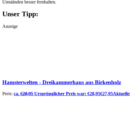
Umständen besser fernhalten.
Unser Tipp:
Anzeige
Hamsterwelten - Dreikammerhaus aus Birkenholz
Preis:
ca.
€
28,95
Ursprünglicher Preis war: €28,95
€
27,95
Aktueller