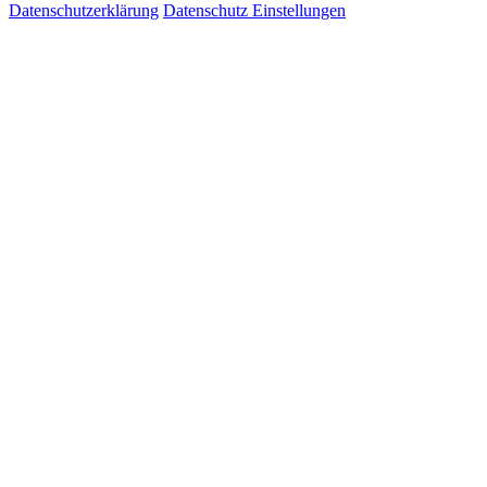
Datenschutzerklärung
Datenschutz Einstellungen