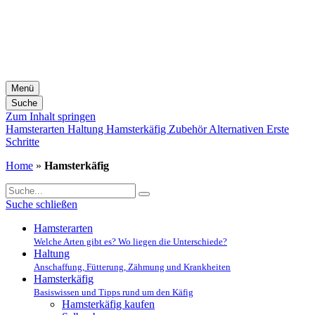
Menü
Suche
Zum Inhalt springen
Hamsterarten
Haltung
Hamsterkäfig
Zubehör
Alternativen
Erste
Schritte
Home
»
Hamsterkäfig
Suche schließen
Hamsterarten
Welche Arten gibt es? Wo liegen die Unterschiede?
Haltung
Anschaffung, Fütterung, Zähmung und Krankheiten
Hamsterkäfig
Basiswissen und Tipps rund um den Käfig
Hamsterkäfig kaufen