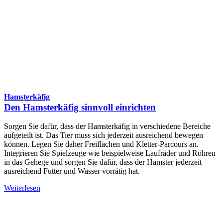
Hamsterkäfig
Den Hamsterkäfig sinnvoll einrichten
Sorgen Sie dafür, dass der Hamsterkäfig in verschiedene Bereiche
aufgeteilt ist. Das Tier muss sich jederzeit ausreichend bewegen
können. Legen Sie daher Freiflächen und Kletter-Parcours an.
Integrieren Sie Spielzeuge wie beispielweise Laufräder und Röhren
in das Gehege und sorgen Sie dafür, dass der Hamster jederzeit
ausreichend Futter und Wasser vorrätig hat.
Weiterlesen