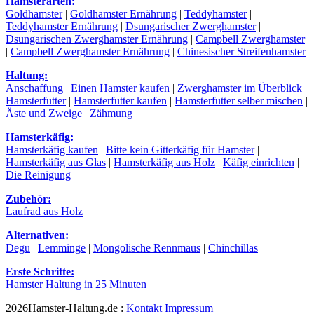
Hamsterarten:
Goldhamster
|
Goldhamster Ernährung
|
Teddyhamster
|
Teddyhamster Ernährung
|
Dsungarischer Zwerghamster
|
Dsungarischen Zwerghamster Ernährung
|
Campbell Zwerghamster
|
Campbell Zwerghamster Ernährung
|
Chinesischer Streifenhamster
Haltung:
Anschaffung
|
Einen Hamster kaufen
|
Zwerghamster im Überblick
|
Hamsterfutter
|
Hamsterfutter kaufen
|
Hamsterfutter selber mischen
|
Äste und Zweige
|
Zähmung
Hamsterkäfig:
Hamsterkäfig kaufen
|
Bitte kein Gitterkäfig für Hamster
|
Hamsterkäfig aus Glas
|
Hamsterkäfig aus Holz
|
Käfig einrichten
|
Die Reinigung
Zubehör:
Laufrad aus Holz
Alternativen:
Degu
|
Lemminge
|
Mongolische Rennmaus
|
Chinchillas
Erste Schritte:
Hamster Haltung in 25 Minuten
2026Hamster-Haltung.de :
Kontakt
Impressum