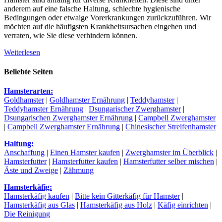
anderem auf eine falsche Haltung, schlechte hygienische
Bedingungen oder etwaige Vorerkrankungen zurückzuführen. Wir
möchten auf die häufigsten Krankheitsursachen eingehen und
verraten, wie Sie diese verhindern können.
Weiterlesen
Beliebte Seiten
Hamsterarten:
Goldhamster
|
Goldhamster Ernährung
|
Teddyhamster
|
Teddyhamster Ernährung
|
Dsungarischer Zwerghamster
|
Dsungarischen Zwerghamster Ernährung
|
Campbell Zwerghamster
|
Campbell Zwerghamster Ernährung
|
Chinesischer Streifenhamster
Haltung:
Anschaffung
|
Einen Hamster kaufen
|
Zwerghamster im Überblick
|
Hamsterfutter
|
Hamsterfutter kaufen
|
Hamsterfutter selber mischen
|
Äste und Zweige
|
Zähmung
Hamsterkäfig:
Hamsterkäfig kaufen
|
Bitte kein Gitterkäfig für Hamster
|
Hamsterkäfig aus Glas
|
Hamsterkäfig aus Holz
|
Käfig einrichten
|
Die Reinigung