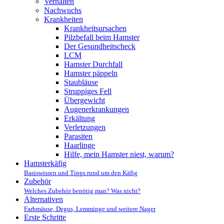
Verhalten
Nachwuchs
Krankheiten
Krankheitsursachen
Pilzbefall beim Hamster
Der Gesundheitscheck
LCM
Hamster Durchfall
Hamster päppeln
Staubläuse
Struppiges Fell
Übergewicht
Augenerkrankungen
Erkältung
Verletzungen
Parasiten
Haarlinge
Hilfe, mein Hamster niest, warum?
Hamsterkäfig
Basiswissen und Tipps rund um den Käfig
Zubehör
Welches Zubehör benötig man? Was nicht?
Alternativen
Farbmäuse, Degus, Lemminge und weitere Nager
Erste Schritte