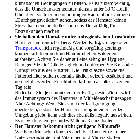
klimatischen Bedingungen zu bieten. Es ist zudem wichtig,
dass die Umgebungstemperatur niemals unter 18°C abfällt.
Obendrein sollte er in einem ruhigen Raum ohne ständigen
„Durchgangsverkehr“ stehen, sodass der Hamster keinen
Stress hat, denn auch dies kann das Tier anfällig für
Erkrankungen machen.
Sie halten den Hamster unter unhygienischen Umständen
Hamster sind reinliche Tiere. Werden Käfig, Gehege oder
Transportbox
nicht regelmäßig und sorgfältig gereinigt,
können sich hierdurch im Handumdrehen Bakterien
ausbreiten. Achten Sie daher auf eine sehr gute Hygiene.
Reinigen Sie die Toilette täglich und entfernen Sie Kot- oder
Urinspuren aus der Einstreu. Die Trinkflasche sowie die
Futterbehälter sollten ebenfalls täglich geleert, gesäubert und
neu befüllt werden. Frischfutter darf niemals älter als einen
Tag sein.
Bedenken Sie: je schmutziger der Käfig, desto stärker wird
das Immunsystem des Hamsters in Mitleidenschaft gezogen.
Aber Achtung: Wenn Sie es mit der Käfigreinigung
übertreiben, sodass der Hamster ständig in einer sterilen
Umgebung lebt, kann sich dies ebenfalls negativ auswirken.
Es ist wichtig, ein gesundes Mittelmaß einzuhalten.
Der Hamster bekommt nicht genügend Nährstoffe
Wie beim Menschen kann es auch bei Hamstern zu einer
Unterversorgungen mit Vitaminen und Mineralstoffen