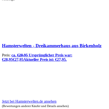
Hamsterwelten - Dreikammerhaus aus Birkenholz
Preis:
ca.
€
28,95
Ursprünglicher Preis war:
€28,95
€
27,95
Aktueller Preis ist: €27,95.
Jetzt bei Hamsterwelten.de ansehen
(Bewertungen anderer Käufer und Details ansehen)