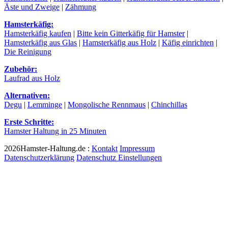
Äste und Zweige
|
Zähmung
Hamsterkäfig:
Hamsterkäfig kaufen
|
Bitte kein Gitterkäfig für Hamster
|
Hamsterkäfig aus Glas
|
Hamsterkäfig aus Holz
|
Käfig einrichten
|
Die Reinigung
Zubehör:
Laufrad aus Holz
Alternativen:
Degu
|
Lemminge
|
Mongolische Rennmaus
|
Chinchillas
Erste Schritte:
Hamster Haltung in 25 Minuten
2026Hamster-Haltung.de :
Kontakt
Impressum
Datenschutzerklärung
Datenschutz Einstellungen