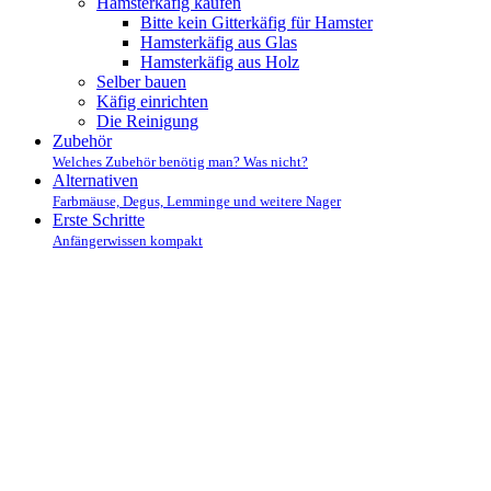
Hamsterkäfig kaufen
Bitte kein Gitterkäfig für Hamster
Hamsterkäfig aus Glas
Hamsterkäfig aus Holz
Selber bauen
Käfig einrichten
Die Reinigung
Zubehör
Welches Zubehör benötig man? Was nicht?
Alternativen
Farbmäuse, Degus, Lemminge und weitere Nager
Erste Schritte
Anfängerwissen kompakt