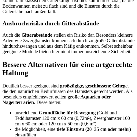
können. In klassischen Gitterkäfigen ist dies kaum umsetzbar, da die
Bodenwannen meist zu flach sind und die Einstreu durch die
Gitterstäbe nach außen fällt.
Ausbruchsrisiko durch Gitterabstände
Auch die
Gitterabstände
stellen ein Risiko dar. Besonders kleinere
Arten wie Zwerghamster können sich durch zu große Gitterabstände
hindurchzwängen und aus dem Käfig entkommen. Selbst scheinbar
geeignete Modelle bieten hier nicht immer ausreichende Sicherheit.
Bessere Alternativen für eine artgerechte
Haltung
Deutlich besser geeignet sind
großzügige, geschlossene Gehege
,
die den natürlichen Bedürfnissen des Hamsters gerecht werden. Als
besonders empfehlenswert gelten
große Aquarien oder
Nagerterrarien
. Diese bieten:
ausreichend
Grundfläche für Bewegung
(Gold und
Teddihamster 120 cm x 60 cm (0,72m²), Zwerghamster 100
cm x 60 cm oder 120 cm x 50 cm (0,6 m²)
die Möglichkeit, eine
tiefe Einstreu (20–35 cm oder mehr)
einzufüllen