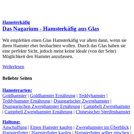
Hamsterkäfig
Das Nagarium - Hamsterkäfig aus Glas
Wir empfehlen einen Glas Hamsterkäfig vor allem dann, wenn sie
ihren Hamster eher beobachten wollen. Durch das Glas haben sie
eine perfekte Sicht, jedoch meist keine ideale (von der Seite)
Möglichkeit den Hamster anzufassen.
Weiterlesen
Beliebte Seiten
Hamsterarten:
Goldhamster
|
Goldhamster Ernährung
|
Teddyhamster
|
Teddyhamster Ernährung
|
Dsungarischer Zwerghamster
|
Dsungarischen Zwerghamster Ernährung
|
Campbell Zwerghamster
|
Campbell Zwerghamster Ernährung
|
Chinesischer Streifenhamster
Haltung:
Anschaffung
|
Einen Hamster kaufen
|
Zwerghamster im Überblick
|
Hamsterfutter
|
Hamsterfutter kaufen
|
Hamsterfutter selber mischen
|