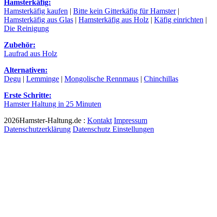
Hamsterkäfig:
Hamsterkäfig kaufen
|
Bitte kein Gitterkäfig für Hamster
|
Hamsterkäfig aus Glas
|
Hamsterkäfig aus Holz
|
Käfig einrichten
|
Die Reinigung
Zubehör:
Laufrad aus Holz
Alternativen:
Degu
|
Lemminge
|
Mongolische Rennmaus
|
Chinchillas
Erste Schritte:
Hamster Haltung in 25 Minuten
2026Hamster-Haltung.de :
Kontakt
Impressum
Datenschutzerklärung
Datenschutz Einstellungen