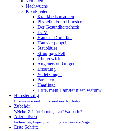
Verhalten
Nachwuchs
Krankheiten
Krankheitsursachen
Pilzbefall beim Hamster
Der Gesundheitscheck
LCM
Hamster Durchfall
Hamster päppeln
Staubläuse
Struppiges Fell
Übergewicht
Augenerkrankungen
Erkältung
Verletzungen
Parasiten
Haarlinge
Hilfe, mein Hamster niest, warum?
Hamsterkäfig
Basiswissen und Tipps rund um den Käfig
Zubehör
Welches Zubehör benötig man? Was nicht?
Alternativen
Farbmäuse, Degus, Lemminge und weitere Nager
Erste Schritte