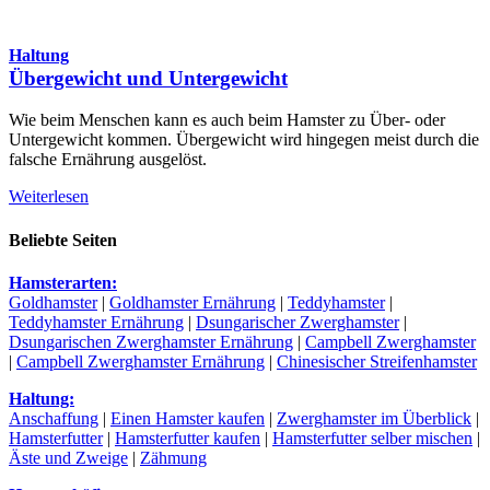
Haltung
Übergewicht und Untergewicht
Wie beim Menschen kann es auch beim Hamster zu Über- oder
Untergewicht kommen. Übergewicht wird hingegen meist durch die
falsche Ernährung ausgelöst.
Weiterlesen
Beliebte Seiten
Hamsterarten:
Goldhamster
|
Goldhamster Ernährung
|
Teddyhamster
|
Teddyhamster Ernährung
|
Dsungarischer Zwerghamster
|
Dsungarischen Zwerghamster Ernährung
|
Campbell Zwerghamster
|
Campbell Zwerghamster Ernährung
|
Chinesischer Streifenhamster
Haltung:
Anschaffung
|
Einen Hamster kaufen
|
Zwerghamster im Überblick
|
Hamsterfutter
|
Hamsterfutter kaufen
|
Hamsterfutter selber mischen
|
Äste und Zweige
|
Zähmung