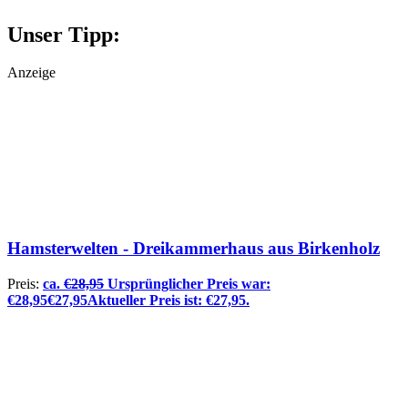
Unser Tipp:
Anzeige
Hamsterwelten - Dreikammerhaus aus Birkenholz
Preis:
ca.
€
28,95
Ursprünglicher Preis war:
€28,95
€
27,95
Aktueller Preis ist: €27,95.