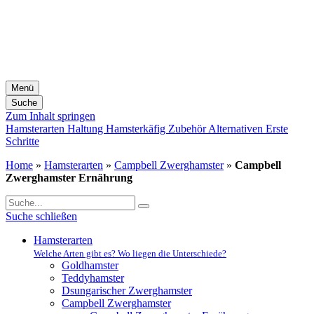
Menü
Suche
Zum Inhalt springen
Hamsterarten
Haltung
Hamsterkäfig
Zubehör
Alternativen
Erste
Schritte
Home
»
Hamsterarten
»
Campbell Zwerghamster
»
Campbell
Zwerghamster Ernährung
Suche schließen
Hamsterarten
Welche Arten gibt es? Wo liegen die Unterschiede?
Goldhamster
Teddyhamster
Dsungarischer Zwerghamster
Campbell Zwerghamster