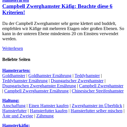
Hamsterarten
Campbell Zwerghamster Käfig: Beachte diese 6
Kriterien!
Da der Campbell Zwerghamster sehr gerne klettert und buddelt,
empfehlen wir Käfige mit mehreren Etagen oder großen Ebenen. So
kann in der unteren Ebene mindestens 20 cm Einstreu verwendet
werden.
Weiterlesen
Beliebte Seiten
Hamsterarten:
Goldhamster
|
Goldhamster Ernährung
|
Teddyhamster
|
Teddyhamster Ernährung
|
Dsungarischer Zwerghamster
|
Dsungarischen Zwerghamster Ernährung
|
Campbell Zwerghamster
|
Campbell Zwerghamster Ernährung
|
Chinesischer Streifenhamster
Haltung:
Anschaffung
|
Einen Hamster kaufen
|
Zwerghamster im Überblick
|
Hamsterfutter
|
Hamsterfutter kaufen
|
Hamsterfutter selber mischen
|
Äste und Zweige
|
Zähmung
Hamsterkäfig: