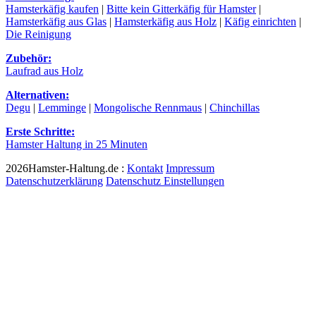
Hamsterkäfig kaufen
|
Bitte kein Gitterkäfig für Hamster
|
Hamsterkäfig aus Glas
|
Hamsterkäfig aus Holz
|
Käfig einrichten
|
Die Reinigung
Zubehör:
Laufrad aus Holz
Alternativen:
Degu
|
Lemminge
|
Mongolische Rennmaus
|
Chinchillas
Erste Schritte:
Hamster Haltung in 25 Minuten
2026Hamster-Haltung.de :
Kontakt
Impressum
Datenschutzerklärung
Datenschutz Einstellungen