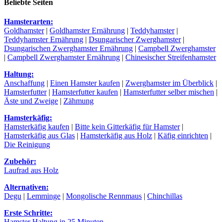
Beliebte Seiten
Hamsterarten:
Goldhamster
|
Goldhamster Ernährung
|
Teddyhamster
|
Teddyhamster Ernährung
|
Dsungarischer Zwerghamster
|
Dsungarischen Zwerghamster Ernährung
|
Campbell Zwerghamster
|
Campbell Zwerghamster Ernährung
|
Chinesischer Streifenhamster
Haltung:
Anschaffung
|
Einen Hamster kaufen
|
Zwerghamster im Überblick
|
Hamsterfutter
|
Hamsterfutter kaufen
|
Hamsterfutter selber mischen
|
Äste und Zweige
|
Zähmung
Hamsterkäfig:
Hamsterkäfig kaufen
|
Bitte kein Gitterkäfig für Hamster
|
Hamsterkäfig aus Glas
|
Hamsterkäfig aus Holz
|
Käfig einrichten
|
Die Reinigung
Zubehör:
Laufrad aus Holz
Alternativen:
Degu
|
Lemminge
|
Mongolische Rennmaus
|
Chinchillas
Erste Schritte:
Hamster Haltung in 25 Minuten