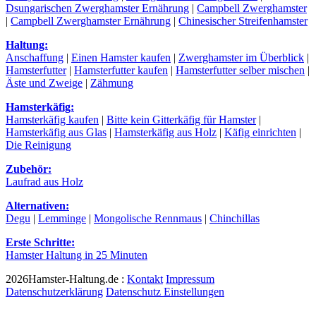
Dsungarischen Zwerghamster Ernährung
|
Campbell Zwerghamster
|
Campbell Zwerghamster Ernährung
|
Chinesischer Streifenhamster
Haltung:
Anschaffung
|
Einen Hamster kaufen
|
Zwerghamster im Überblick
|
Hamsterfutter
|
Hamsterfutter kaufen
|
Hamsterfutter selber mischen
|
Äste und Zweige
|
Zähmung
Hamsterkäfig:
Hamsterkäfig kaufen
|
Bitte kein Gitterkäfig für Hamster
|
Hamsterkäfig aus Glas
|
Hamsterkäfig aus Holz
|
Käfig einrichten
|
Die Reinigung
Zubehör:
Laufrad aus Holz
Alternativen:
Degu
|
Lemminge
|
Mongolische Rennmaus
|
Chinchillas
Erste Schritte:
Hamster Haltung in 25 Minuten
2026Hamster-Haltung.de :
Kontakt
Impressum
Datenschutzerklärung
Datenschutz Einstellungen