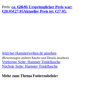
Preis:
ca.
€
28,95
Ursprünglicher Preis war:
€28,95
€
27,95
Aktueller Preis ist: €27,95.
Jetzt bei Hamsterwelten.de ansehen
(Bewertungen anderer Käufer und Details ansehen)
Vorherige Seite: Hamster Trinkflasche
Nächste Seite: Hamster Trinkflasche
Mehr zum Thema Futterzubehör: