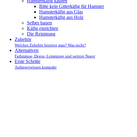
Hamsterkäfig kaufen
Bitte kein Gitterkäfig für Hamster
Hamsterkäfig aus Glas
Hamsterkäfig aus Holz
Selber bauen
Käfig einrichten
Die Reinigung
Zubehör
Welches Zubehör benötig man? Was nicht?
Alternativen
Farbmäuse, Degus, Lemminge und weitere Nager
Erste Schritte
Anfängerwissen kompakt