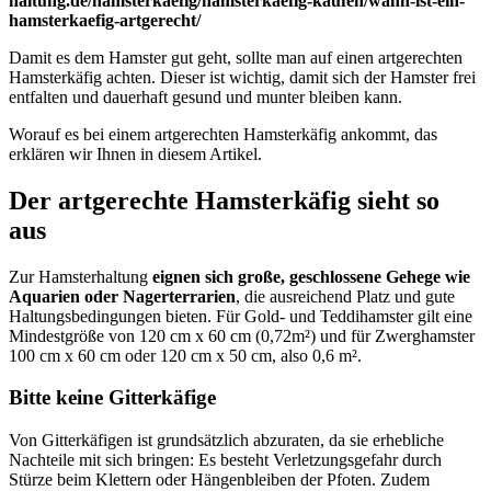
haltung.de/hamsterkaefig/hamsterkaefig-kaufen/wann-ist-ein-
hamsterkaefig-artgerecht/
Damit es dem Hamster gut geht, sollte man auf einen artgerechten
Hamsterkäfig achten. Dieser ist wichtig, damit sich der Hamster frei
entfalten und dauerhaft gesund und munter bleiben kann.
Worauf es bei einem artgerechten Hamsterkäfig ankommt, das
erklären wir Ihnen in diesem Artikel.
Der artgerechte Hamsterkäfig sieht so
aus
Zur Hamsterhaltung
eignen sich
große, geschlossene Gehege wie
Aquarien oder Nagerterrarien
, die ausreichend Platz und gute
Haltungsbedingungen bieten. Für Gold- und Teddihamster gilt eine
Mindestgröße von 120 cm x 60 cm (0,72m²) und für Zwerghamster
100 cm x 60 cm oder 120 cm x 50 cm, also 0,6 m².
Bitte keine Gitterkäfige
Von Gitterkäfigen ist grundsätzlich abzuraten, da sie erhebliche
Nachteile mit sich bringen: Es besteht Verletzungsgefahr durch
Stürze beim Klettern oder Hängenbleiben der Pfoten. Zudem