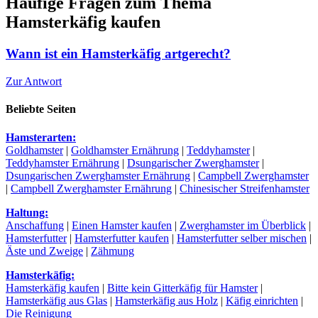
Häufige Fragen zum Thema
Hamsterkäfig kaufen
Wann ist ein Hamsterkäfig artgerecht?
Zur Antwort
Beliebte Seiten
Hamsterarten:
Goldhamster
|
Goldhamster Ernährung
|
Teddyhamster
|
Teddyhamster Ernährung
|
Dsungarischer Zwerghamster
|
Dsungarischen Zwerghamster Ernährung
|
Campbell Zwerghamster
|
Campbell Zwerghamster Ernährung
|
Chinesischer Streifenhamster
Haltung:
Anschaffung
|
Einen Hamster kaufen
|
Zwerghamster im Überblick
|
Hamsterfutter
|
Hamsterfutter kaufen
|
Hamsterfutter selber mischen
|
Äste und Zweige
|
Zähmung
Hamsterkäfig:
Hamsterkäfig kaufen
|
Bitte kein Gitterkäfig für Hamster
|
Hamsterkäfig aus Glas
|
Hamsterkäfig aus Holz
|
Käfig einrichten
|
Die Reinigung