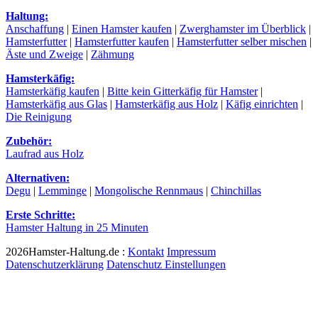
Haltung:
Anschaffung
|
Einen Hamster kaufen
|
Zwerghamster im Überblick
|
Hamsterfutter
|
Hamsterfutter kaufen
|
Hamsterfutter selber mischen
|
Äste und Zweige
|
Zähmung
Hamsterkäfig:
Hamsterkäfig kaufen
|
Bitte kein Gitterkäfig für Hamster
|
Hamsterkäfig aus Glas
|
Hamsterkäfig aus Holz
|
Käfig einrichten
|
Die Reinigung
Zubehör:
Laufrad aus Holz
Alternativen:
Degu
|
Lemminge
|
Mongolische Rennmaus
|
Chinchillas
Erste Schritte:
Hamster Haltung in 25 Minuten
2026Hamster-Haltung.de :
Kontakt
Impressum
Datenschutzerklärung
Datenschutz Einstellungen