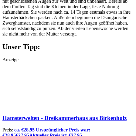
mit geschlossenen Augen zur Welt und sind unbehaart. Bereits ab
dem fünften Tag sind die Kleinen in der Lage, feste Nahrung
aufzunehmen. Sie werden nach ca. 14 Tagen erstmals etwas in ihre
Hamsterbäckchen packen. Außerdem beginnen die Dsungarische
Zwerghamster, nachdem sie nun auch ihre Augen geöffnet haben,
sich selbstständig zu putzen. Ab der vierten Lebenswoche werden
sie nicht mehr von der Mutter versorgt.
Unser Tipp:
Anzeige
Hamsterwelten - Dreikammerhaus aus Birkenholz
Preis:
ca.
€
28,95
Ursprünglicher Preis war:
€28,95
€
27,95
Aktueller Preis ist: €27,95.