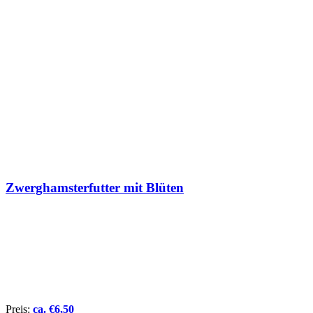
Zwerghamsterfutter mit Blüten
Preis:
ca.
€
6,50